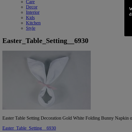
Care
Decor
W
Interior
d
Kids
Kitchen
Style
Easter_Table_Setting__6930
Easter Table Setting Decoration Gold White Folding Bunny Napkin o
Beitrags-
Easter_Table_Setting__6930