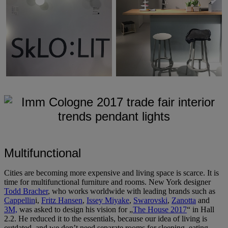
Multifunctional
Cities are becoming more expensive and living space is scarce. It is
time for multifunctional furniture and rooms. New York designer
Todd Bracher
, who works worldwide with leading brands such as
Cappellin
i,
Fritz Hansen
,
Issey Miyake
,
Swarovski
,
Zanotta
and
3M,
was asked to design his vision for „
The House 2017
“ in Hall
2.2. He reduced it to the essentials, because our idea of living is
outdated, and we don’t need separate rooms for sleeping, eating,