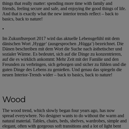
things that really matter: spending more time with family and
friends, feeling secure and safe, and enjoying the good things of life.
And that is exactly what the new interior trends reflect – back to
basics, back to nature!
•
Im Zukunftsreport 2017 wird das aktuelle Lebensgefühl mit dem
dänischen Wort ‚Hygge‘ (ausgesprochen ‚Hügga‘) bezeichnet. Die
Dänen beschreiben mit dem Wort die Suche nach ästhetischer und
sozialer Wärme. Es bedeutet, sich auf die Dinge zu konzentrieren,
auf die es wirklich ankommt: Mehr Zeit mit der Familie und den
Freunden zu verbringen, sich geborgen und sicher zu fühlen und die
guten Dinge des Lebens zu genießen. Und genau das spiegeln die
neuen Interior-Trends wider – back to basics, back to nature!
Wood
The wood trend, which slowly began four years ago, has now
spread everywhere. No designer wants to do without the warm and
natural material. Tables, chairs, beds, shelves, wardrobes, simple and
elegant, often with gorgeous soft transitions and a lot of light bent