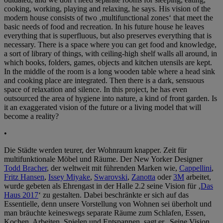
cooking, working, playing and relaxing, he says. His vision of the
modern house consists of two ‚multifunctional zones‘ that meet the
basic needs of food and recreation. In his future house he leaves
everything that is superfluous, but also preserves everything that is
necessary. There is a space where you can get food and knowledge,
a sort of library of things, with ceiling-high shelf walls all around, in
which books, folders, games, objects and kitchen utensils are kept.
In the middle of the room is a long wooden table where a head sink
and cooking place are integrated. Then there is a dark, sensuous
space of relaxation and silence. In this project, he has even
outsourced the area of hygiene into nature, a kind of front garden. Is
it an exaggerated vision of the future or a living model that will
become a reality?
•
Die Städte werden teurer, der Wohnraum knapper. Zeit für
multifunktionale Möbel und Räume. Der New Yorker Designer
Todd Bracher
, der weltweit mit führenden Marken wie,
Cappellini
,
Fritz Hansen
,
Issey Miyake
,
Swarovski
,
Zanotta
oder
3M
arbeitet,
wurde gebeten als Ehrengast in der Halle 2.2 seine Vision für ‚
Das
Haus 2017
‘ zu gestalten. Dabei beschränkte er sich auf das
Essentielle, denn unsere Vorstellung von Wohnen sei überholt und
man bräuchte keineswegs separate Räume zum Schlafen, Essen,
Kochen, Arbeiten, Spielen und Entspannen, sagt er. Seine Vision