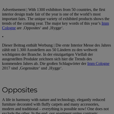
Advertisement | With 1300 exhibitors from 50 countries, the first
interior design trade fair of the year is one of the world’s most
important fairs. The unique variety of exhibited products shows the
trends of the coming year. The major key words of this year’s
Imm
Cologne
are ‚Opposites‘ and ‚Hygge‘.
•
Dieser Beitrag enthält Werbung | Die erste Interior Messe des Jahres
zählt mit 1.300 Ausstellern aus 50 Ländern zu den weltweit
wichtigsten der Branche. In der einzigartigen Vielfalt der
ausgestellten Produkte zeichnen sich hier die Trends des
kommenden Jahres ab. Die großen Schlagwörter der
Imm Cologne
2017 sind ‚Gegensätze‘ und ‚Hygge‘.
Opposites
A life in harmony with nature and technology, elegantly reduced
furniture decorated with fluffy carpets and many accessories,
modern and traditional – everything is possible now! One does not
exclude the other. In the end, our apartment unites contrasts: