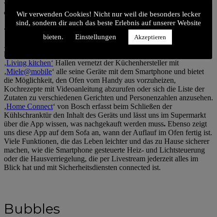
which at any time has everything in sight with Livestream and is
connected to security services.
Wir verwenden Cookies! Nicht nur weil die besonders lecker
sind, sondern dir auch das beste Erlebnis auf unserer Website
•
bieten.
Einstellungen
Akzeptieren
Auf Hightech möchte man neben aller Naturverbundenheit
keinesfalls verzichten. Vor allem was die Küche angeht. In den
‚Living kitchen‘
Hallen vernetzt der Küchenhersteller mit
‚
Miele@mobile
‘
alle seine Geräte mit dem Smartphone und bietet
die Möglichkeit, den Ofen vom Handy aus vorzuheizen,
Kochrezepte mit Videoanleitung abzurufen oder sich die Liste der
Zutaten zu verschiedenen Gerichten und Personenzahlen anzusehen.
‚
Home Connect
‘ von Bosch erfasst beim Schließen der
Kühlschranktür den Inhalt des Geräts und lässt uns im Supermarkt
über die App wissen, was nachgekauft werden muss
.
Ebenso zeigt
uns diese App auf dem Sofa an, wann der Auflauf im Ofen fertig ist.
Viele Funktionen, die das Leben leichter und das zu Hause sicherer
machen, wie die Smartphone gesteuerte Heiz- und Lichtsteuerung
oder die Hausverriegelung, die per Livestream jederzeit alles im
Blick hat und mit Sicherheitsdiensten connected ist.
Bubbles