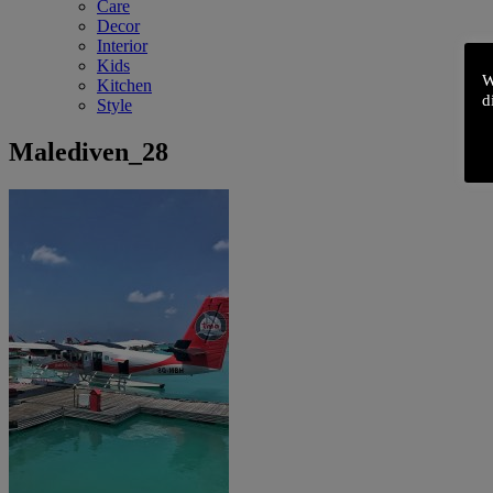
Care
Decor
Interior
Kids
W
Kitchen
d
Style
Malediven_28