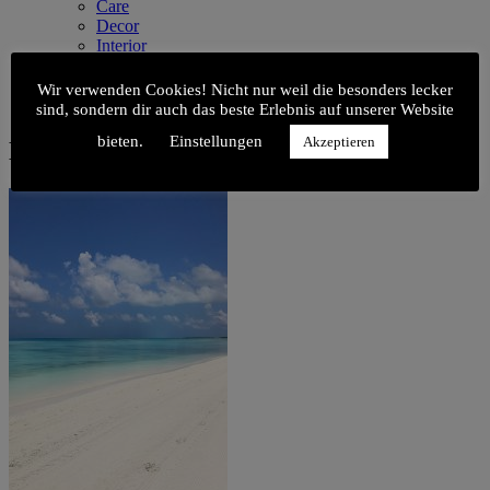
Care
Decor
Interior
Kids
Kitchen
Wir verwenden Cookies! Nicht nur weil die besonders lecker
Style
sind, sondern dir auch das beste Erlebnis auf unserer Website
bieten.
Einstellungen
Akzeptieren
Malediven_3_final