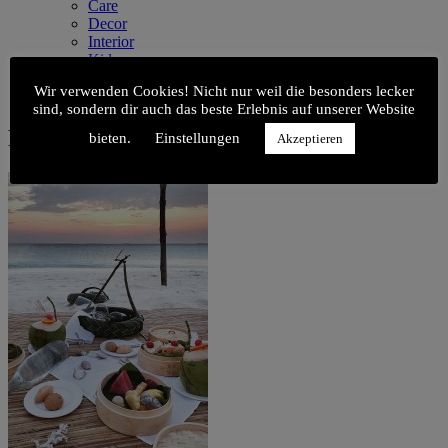
Care
Decor
Interior
Kids
Kitchen
Wir verwenden Cookies! Nicht nur weil die besonders lecker
Style
sind, sondern dir auch das beste Erlebnis auf unserer Website
Malediven_41
bieten.
Einstellungen
Akzeptieren