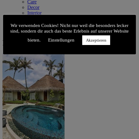
Care
Decor
Interior
Kids
Kitchen
Wir verwenden Cookies! Nicht nur weil die besonders lecker
Style
sind, sondern dir auch das beste Erlebnis auf unserer Website
bieten.
Einstellungen
Akzeptieren
Malediven_56