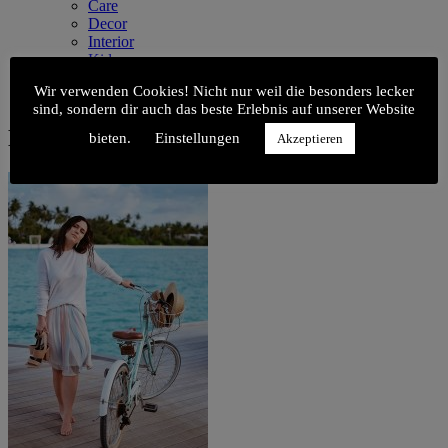
Care
Decor
Interior
Kids
Kitchen
Wir verwenden Cookies! Nicht nur weil die besonders lecker
Style
sind, sondern dir auch das beste Erlebnis auf unserer Website
Malediven_69
bieten.
Einstellungen
Akzeptieren